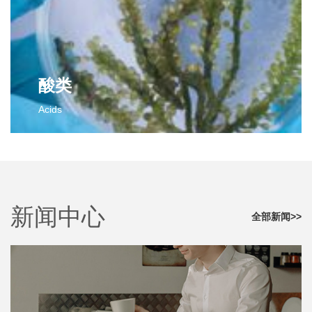
2,3-二氯苯甲醛
对氟苯甲腈
邻氟苯甲醛
邻氟苯甲腈
间氟苯甲醛
间氟苯甲腈
间氯苯甲醛
间氯苯甲腈
更多>>
对氯苯甲腈
酸类
对氟苯乙腈
Acids
邻氟苯乙腈
间氟苯乙腈
酸类
更多>>
2-氯-4-氟苯甲酸
对氟苯乙酸
2,4-二氯-3-甲基苯甲酸
新闻中心
更多>>
全部新闻>>