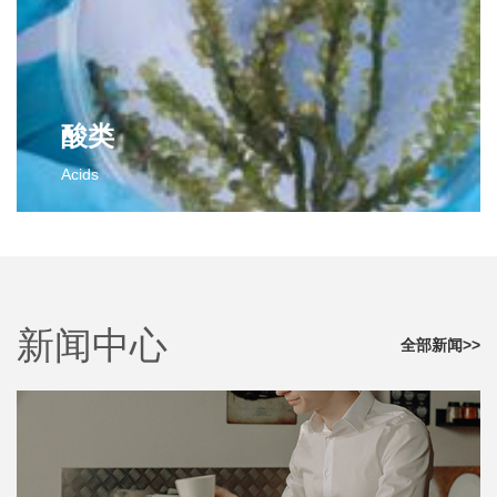
2,3-二氯苯甲醛
对氟苯甲腈
邻氟苯甲醛
邻氟苯甲腈
间氟苯甲醛
间氟苯甲腈
间氯苯甲醛
间氯苯甲腈
更多>>
对氯苯甲腈
酸类
对氟苯乙腈
Acids
邻氟苯乙腈
间氟苯乙腈
酸类
更多>>
2-氯-4-氟苯甲酸
对氟苯乙酸
2,4-二氯-3-甲基苯甲酸
新闻中心
更多>>
全部新闻>>