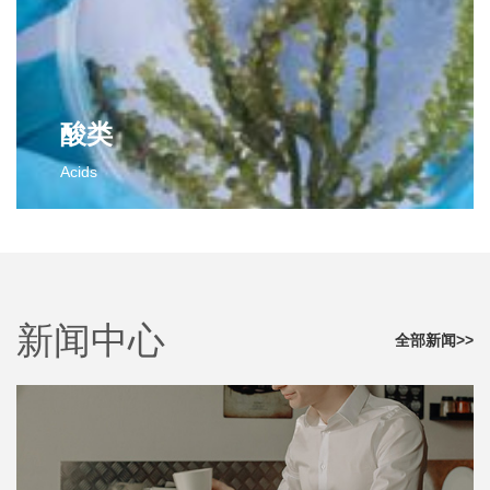
2,3-二氯苯甲醛
对氟苯甲腈
邻氟苯甲醛
邻氟苯甲腈
间氟苯甲醛
间氟苯甲腈
间氯苯甲醛
间氯苯甲腈
更多>>
对氯苯甲腈
酸类
对氟苯乙腈
Acids
邻氟苯乙腈
间氟苯乙腈
酸类
更多>>
2-氯-4-氟苯甲酸
对氟苯乙酸
2,4-二氯-3-甲基苯甲酸
新闻中心
更多>>
全部新闻>>