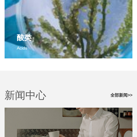
2,3-二氯苯甲醛
对氟苯甲腈
邻氟苯甲醛
邻氟苯甲腈
间氟苯甲醛
间氟苯甲腈
间氯苯甲醛
间氯苯甲腈
更多>>
对氯苯甲腈
酸类
对氟苯乙腈
Acids
邻氟苯乙腈
间氟苯乙腈
酸类
更多>>
2-氯-4-氟苯甲酸
对氟苯乙酸
2,4-二氯-3-甲基苯甲酸
新闻中心
更多>>
全部新闻>>