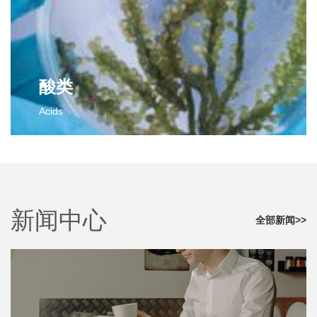
2,3-二氯苯甲醛
对氟苯甲腈
邻氟苯甲醛
邻氟苯甲腈
间氟苯甲醛
间氟苯甲腈
间氯苯甲醛
间氯苯甲腈
更多>>
对氯苯甲腈
酸类
对氟苯乙腈
Acids
邻氟苯乙腈
间氟苯乙腈
酸类
更多>>
2-氯-4-氟苯甲酸
对氟苯乙酸
2,4-二氯-3-甲基苯甲酸
新闻中心
更多>>
全部新闻>>