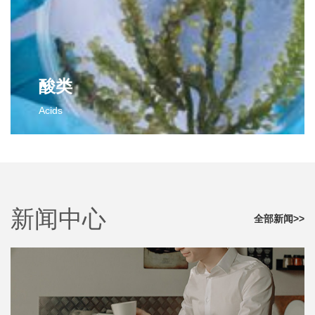
2,3-二氯苯甲醛
对氟苯甲腈
邻氟苯甲醛
邻氟苯甲腈
间氟苯甲醛
间氟苯甲腈
间氯苯甲醛
间氯苯甲腈
更多>>
对氯苯甲腈
酸类
对氟苯乙腈
Acids
邻氟苯乙腈
间氟苯乙腈
酸类
更多>>
2-氯-4-氟苯甲酸
对氟苯乙酸
2,4-二氯-3-甲基苯甲酸
新闻中心
更多>>
全部新闻>>