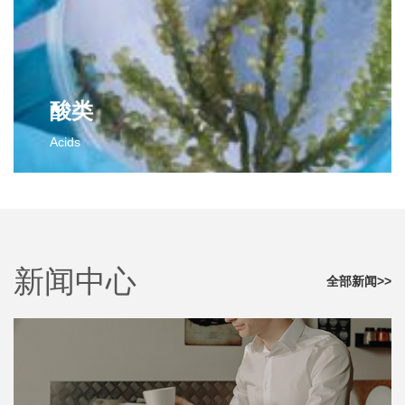
2,3-二氯苯甲醛
对氟苯甲腈
邻氟苯甲醛
邻氟苯甲腈
间氟苯甲醛
间氟苯甲腈
间氯苯甲醛
间氯苯甲腈
更多>>
对氯苯甲腈
酸类
对氟苯乙腈
Acids
邻氟苯乙腈
间氟苯乙腈
酸类
更多>>
2-氯-4-氟苯甲酸
对氟苯乙酸
2,4-二氯-3-甲基苯甲酸
新闻中心
更多>>
全部新闻>>