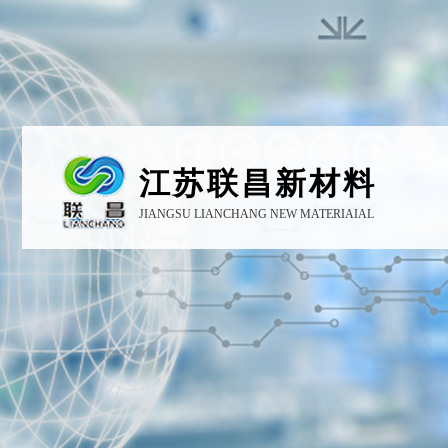
江苏联昌新材料
JIANGSU LIANCHANG NEW MATERIAIAL