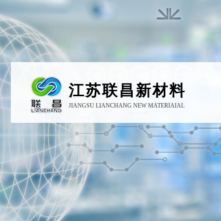
江苏联昌新材料
JIANGSU LIANCHANG NEW MATERIAIAL